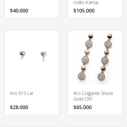
rodio transp.
de
de
$
40.000
$
105.000
producto
producto
Este
Este
producto
producto
tiene
tiene
múltiples
múltiples
variantes.
variantes.
Las
Las
opciones
opciones
se
se
pueden
pueden
elegir
elegir
en
en
la
la
Aro 013 cal
Aro Colgante Shore
página
página
Gold CRY
de
de
$
28.000
$
65.000
producto
producto