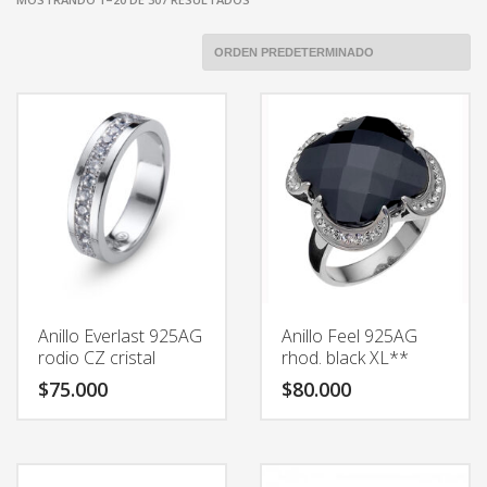
Anillo Everlast 925AG
Anillo Feel 925AG
rodio CZ cristal
rhod. black XL**
$
75.000
$
80.000
Este
Este
producto
producto
tiene
tiene