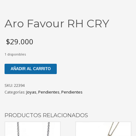
Aro Favour RH CRY
$
29.000
1 disponibles
Aro
AÑADIR AL CARRITO
Favour
RH
SKU:
22394
CRY
Categorías:
Joyas
,
Pendientes
,
Pendientes
cantidad
PRODUCTOS RELACIONADOS