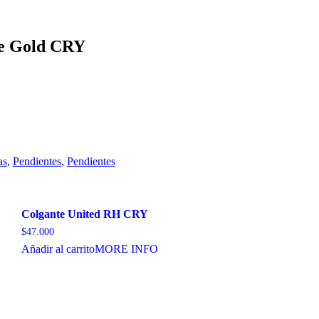
re Gold CRY
as
,
Pendientes
,
Pendientes
Colgante United RH CRY
$
47.000
Añadir al carrito
MORE INFO