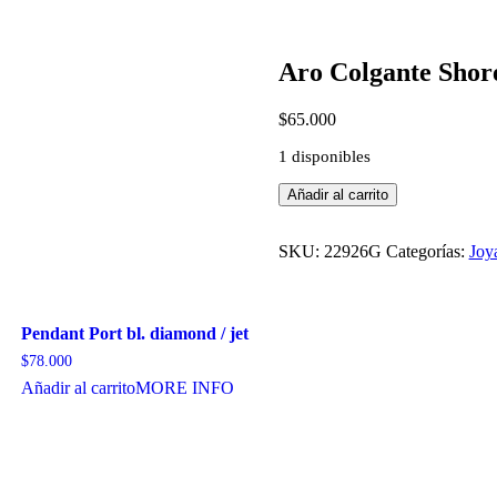
Aro Colgante Sho
$
65.000
1 disponibles
Aro
Añadir al carrito
Colgante
Shore
Gold
SKU:
22926G
Categorías:
Joy
CRY
cantidad
Pendant Port bl. diamond / jet
$
78.000
Añadir al carrito
MORE INFO