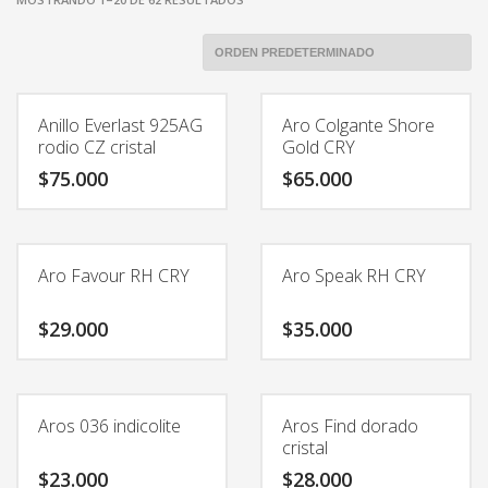
Anillo Everlast 925AG
Aro Colgante Shore
rodio CZ cristal
Gold CRY
$
75.000
$
65.000
Este
producto
tiene
Aro Favour RH CRY
Aro Speak RH CRY
múltiples
variantes.
$
29.000
$
35.000
Las
opciones
se
pueden
Aros 036 indicolite
Aros Find dorado
elegir
cristal
en
$
23.000
$
28.000
la