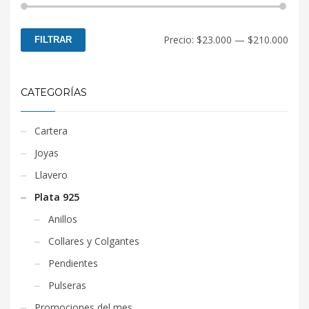
Prec
Prec
Precio:
$23.000
—
$210.000
FILTRAR
mín
máx
CATEGORÍAS
Cartera
Joyas
Llavero
Plata 925
Anillos
Collares y Colgantes
Pendientes
Pulseras
Promociones del mes