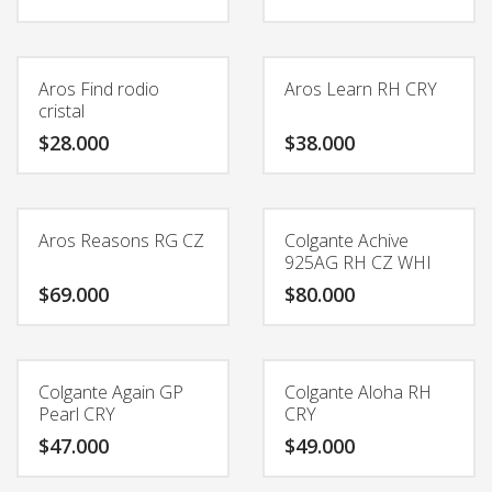
página
de
producto
Aros Find rodio
Aros Learn RH CRY
cristal
$
28.000
$
38.000
Aros Reasons RG CZ
Colgante Achive
925AG RH CZ WHI
$
69.000
$
80.000
Colgante Again GP
Colgante Aloha RH
Pearl CRY
CRY
$
47.000
$
49.000