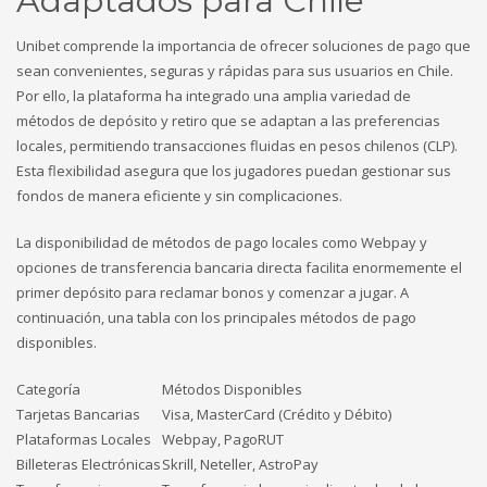
Adaptados para Chile
Unibet comprende la importancia de ofrecer soluciones de pago que
sean convenientes, seguras y rápidas para sus usuarios en Chile.
Por ello, la plataforma ha integrado una amplia variedad de
métodos de depósito y retiro que se adaptan a las preferencias
locales, permitiendo transacciones fluidas en pesos chilenos (CLP).
Esta flexibilidad asegura que los jugadores puedan gestionar sus
fondos de manera eficiente y sin complicaciones.
La disponibilidad de métodos de pago locales como Webpay y
opciones de transferencia bancaria directa facilita enormemente el
primer depósito para reclamar bonos y comenzar a jugar. A
continuación, una tabla con los principales métodos de pago
disponibles.
Categoría
Métodos Disponibles
Tarjetas Bancarias
Visa, MasterCard (Crédito y Débito)
Plataformas Locales
Webpay, PagoRUT
Billeteras Electrónicas
Skrill, Neteller, AstroPay