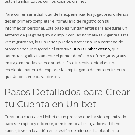
están familiarizados con los casinos en línea.
Para comenzar a disfrutar de la experiencia, los jugadores chilenos
deben primero completar el formulario de registro con su
información personal. Este paso es fundamental para asegurar un
entorno de juego seguro y cumplir con las normativas vigentes. Una
vez registrados, los usuarios pueden acceder a una variedad de
promociones, incluyendo el atractivo
Bunus unibet casino
, que
potencia significativamente el primer depósito y ofrece giros gratis
en tragamonedas seleccionadas. Este incentivo inicial es una
excelente manera de explorar la amplia gama de entretenimiento
que Unibet tiene para ofrecer.
Pasos Detallados para Crear
tu Cuenta en Unibet
Crear una cuenta en Unibet es un proceso que ha sido optimizado
para ser rápido y eficiente, permitiendo a los jugadores chilenos
sumergirse en la acción en cuestión de minutos. La plataforma