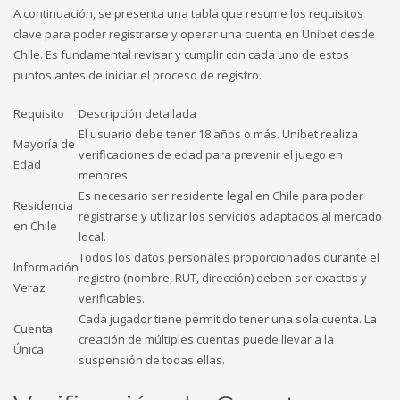
A continuación, se presenta una tabla que resume los requisitos
clave para poder registrarse y operar una cuenta en Unibet desde
Chile. Es fundamental revisar y cumplir con cada uno de estos
puntos antes de iniciar el proceso de registro.
Requisito
Descripción detallada
El usuario debe tener 18 años o más. Unibet realiza
Mayoría de
verificaciones de edad para prevenir el juego en
Edad
menores.
Es necesario ser residente legal en Chile para poder
Residencia
registrarse y utilizar los servicios adaptados al mercado
en Chile
local.
Todos los datos personales proporcionados durante el
Información
registro (nombre, RUT, dirección) deben ser exactos y
Veraz
verificables.
Cada jugador tiene permitido tener una sola cuenta. La
Cuenta
creación de múltiples cuentas puede llevar a la
Única
suspensión de todas ellas.