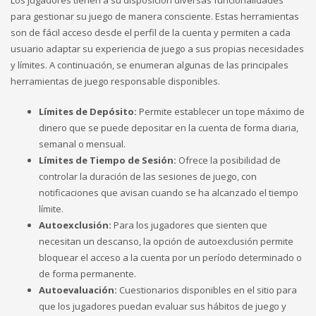
Los jugadores tienen a su disposición diversas funcionalidades
para gestionar su juego de manera consciente. Estas herramientas
son de fácil acceso desde el perfil de la cuenta y permiten a cada
usuario adaptar su experiencia de juego a sus propias necesidades
y límites. A continuación, se enumeran algunas de las principales
herramientas de juego responsable disponibles.
Límites de Depósito:
Permite establecer un tope máximo de
dinero que se puede depositar en la cuenta de forma diaria,
semanal o mensual.
Límites de Tiempo de Sesión:
Ofrece la posibilidad de
controlar la duración de las sesiones de juego, con
notificaciones que avisan cuando se ha alcanzado el tiempo
límite.
Autoexclusión:
Para los jugadores que sienten que
necesitan un descanso, la opción de autoexclusión permite
bloquear el acceso a la cuenta por un período determinado o
de forma permanente.
Autoevaluación:
Cuestionarios disponibles en el sitio para
que los jugadores puedan evaluar sus hábitos de juego y