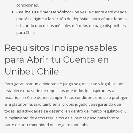
condiciones.
Realiza tu Primer Depósito:
Una vez la cuenta esté creada,
podrás dirigirte a la sección de depósitos para añadir fondos
utilizando uno de los múltiples métodos de pago disponibles
para Chile.
Requisitos Indispensables
para Abrir tu Cuenta en
Unibet Chile
Para garantizar un ambiente de juego seguro, justo y legal, Unibet
establece una serie de requisitos que todos los aspirantes a
usuarios en Chile deben cumplir. Estas condiciones no solo protegen
a la plataforma, sino también al propio jugador, asegurando que
todas las actividades se desarrollen dentro del marco regulatorio. El
cumplimiento de estos requisitos es el primer paso para formar
parte de una comunidad de juego responsable.