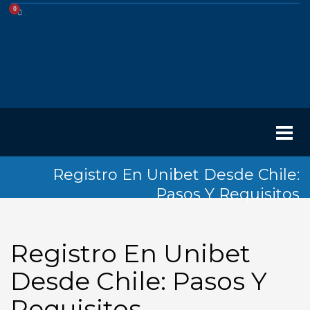
Registro En Unibet Desde Chile:
Pasos Y Requisitos
Registro En Unibet
Desde Chile: Pasos Y
Requisitos