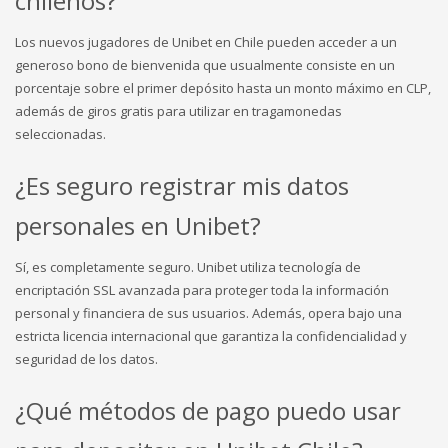
chilenos?
Los nuevos jugadores de Unibet en Chile pueden acceder a un
generoso bono de bienvenida que usualmente consiste en un
porcentaje sobre el primer depósito hasta un monto máximo en CLP,
además de giros gratis para utilizar en tragamonedas
seleccionadas.
¿Es seguro registrar mis datos
personales en Unibet?
Sí, es completamente seguro. Unibet utiliza tecnología de
encriptación SSL avanzada para proteger toda la información
personal y financiera de sus usuarios. Además, opera bajo una
estricta licencia internacional que garantiza la confidencialidad y
seguridad de los datos.
¿Qué métodos de pago puedo usar