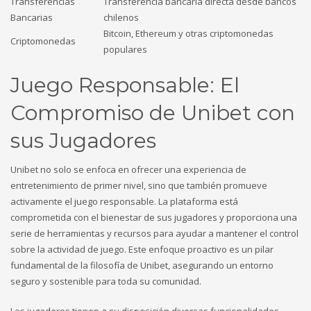
Transferencias
Transferencia bancaria directa desde bancos
Bancarias
chilenos
Bitcoin, Ethereum y otras criptomonedas
Criptomonedas
populares
Juego Responsable: El
Compromiso de Unibet con
sus Jugadores
Unibet no solo se enfoca en ofrecer una experiencia de
entretenimiento de primer nivel, sino que también promueve
activamente el juego responsable. La plataforma está
comprometida con el bienestar de sus jugadores y proporciona una
serie de herramientas y recursos para ayudar a mantener el control
sobre la actividad de juego. Este enfoque proactivo es un pilar
fundamental de la filosofía de Unibet, asegurando un entorno
seguro y sostenible para toda su comunidad.