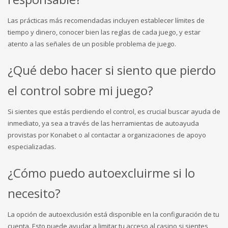
Las prácticas más recomendadas incluyen establecer límites de
tiempo y dinero, conocer bien las reglas de cada juego, y estar
atento a las señales de un posible problema de juego.
¿Qué debo hacer si siento que pierdo
el control sobre mi juego?
Si sientes que estás perdiendo el control, es crucial buscar ayuda de
inmediato, ya sea a través de las herramientas de autoayuda
provistas por Konabet o al contactar a organizaciones de apoyo
especializadas.
¿Cómo puedo autoexcluirme si lo
necesito?
La opción de autoexclusión está disponible en la configuración de tu
cuenta. Esto puede ayudar a limitar tu acceso al casino si sientes