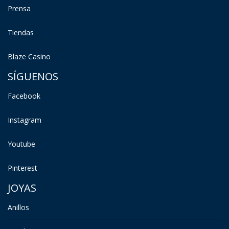
Prensa
Tiendas
Blaze Casino
SÍGUENOS
Facebook
Instagram
Youtube
Pinterest
JOYAS
Anillos