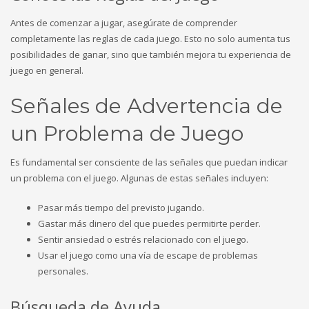
Antes de comenzar a jugar, asegúrate de comprender
completamente las reglas de cada juego. Esto no solo aumenta tus
posibilidades de ganar, sino que también mejora tu experiencia de
juego en general.
Señales de Advertencia de
un Problema de Juego
Es fundamental ser consciente de las señales que puedan indicar
un problema con el juego. Algunas de estas señales incluyen:
Pasar más tiempo del previsto jugando.
Gastar más dinero del que puedes permitirte perder.
Sentir ansiedad o estrés relacionado con el juego.
Usar el juego como una vía de escape de problemas
personales.
Búsqueda de Ayuda