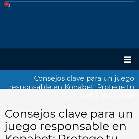
Consejos clave para un juego
responsable en Konabet: Protege tu
diversión y bienestar
Consejos clave para un
juego responsable en
Konabet: Protege tu