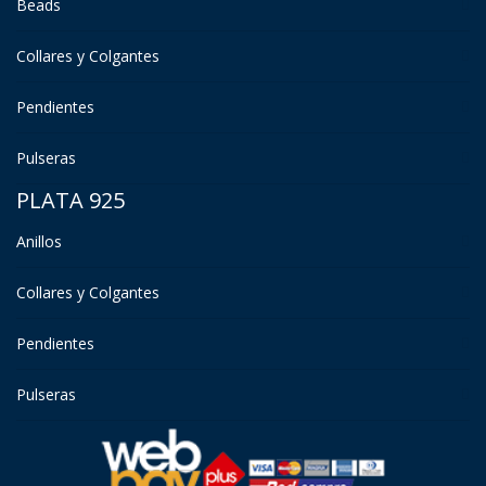
Beads
Collares y Colgantes
Pendientes
Pulseras
PLATA 925
Anillos
Collares y Colgantes
Pendientes
Pulseras