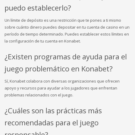
puedo establecerlo?
Un límite de depósito es una restricción que te pones a ti mismo
sobre cuánto dinero puedes depositar en tu cuenta de casino en un
período de tiempo determinado. Puedes establecer estos límites en
la configuración de tu cuenta en Konabet.
¿Existen programas de ayuda para el
juego problemático en Konabet?
Sí, Konabet colabora con diversas organizaciones que ofrecen
apoyo y recursos para ayudar a los jugadores que enfrentan
problemas relacionados con el juego.
¿Cuáles son las prácticas más
recomendadas para el juego
responsable?