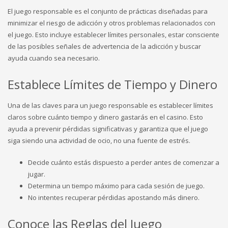
El juego responsable es el conjunto de prácticas diseñadas para
minimizar el riesgo de adicción y otros problemas relacionados con
el juego. Esto incluye establecer límites personales, estar consciente
de las posibles señales de advertencia de la adicción y buscar
ayuda cuando sea necesario.
Establece Límites de Tiempo y Dinero
Una de las claves para un juego responsable es establecer límites
claros sobre cuánto tiempo y dinero gastarás en el casino. Esto
ayuda a prevenir pérdidas significativas y garantiza que el juego
siga siendo una actividad de ocio, no una fuente de estrés.
Decide cuánto estás dispuesto a perder antes de comenzar a
jugar.
Determina un tiempo máximo para cada sesión de juego.
No intentes recuperar pérdidas apostando más dinero.
Conoce las Reglas del Juego