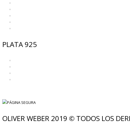
Anillos
Beads
Collares y Colgantes
Pendientes
Pulseras
PLATA 925
Anillos
Collares y Colgantes
Pendientes
Pulseras
OLIVER WEBER 2019 © TODOS LOS DE