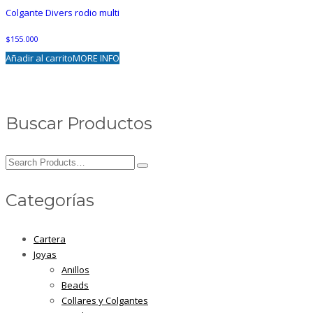
Colgante Divers rodio multi
$
155.000
Añadir al carrito
MORE INFO
Buscar Productos
Search
for:
Categorías
Cartera
Joyas
Anillos
Beads
Collares y Colgantes