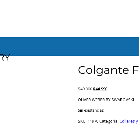
CRY
Colgante 
El
El
$
49.000
$
44.990
precio
precio
OLIVER WEBER BY SWAROVSKI
original
actual
era:
es:
Sin existencias
$49.000.
$44.990.
SKU:
11978
Categoría:
Collares y