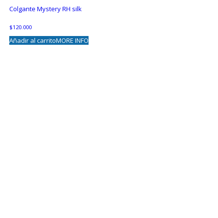
Colgante Mystery RH silk
$
120.000
Añadir al carrito
MORE INFO