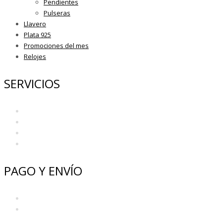
Pendientes
Pulseras
Llavero
Plata 925
Promociones del mes
Relojes
SERVICIOS
Preguntas Frecuentes
Mi Cuenta
Mantenimiento y Garantía
Glosario
PAGO Y ENVÍO
Métodos de Pago
Envío