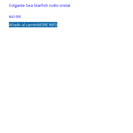
Colgante Sea Starfish rodio cristal
$
42.000
Añadir al carrito
MORE INFO