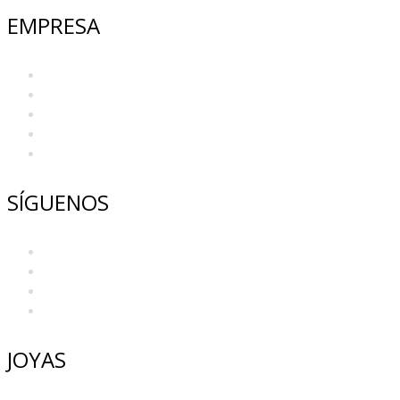
EMPRESA
Nosotros
Contacto
Prensa
Tiendas
Blaze Casino
SÍGUENOS
Facebook
Instagram
Youtube
Pinterest
JOYAS