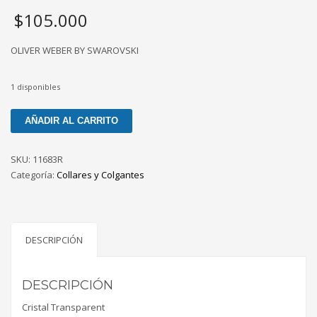
$
105.000
OLIVER WEBER BY SWAROVSKI
1 disponibles
Colgante
AÑADIR AL CARRITO
Mind
rodio
SKU:
11683R
cristal
Categoría:
Collares y Colgantes
cantidad
DESCRIPCIÓN
DESCRIPCIÓN
Cristal Transparent