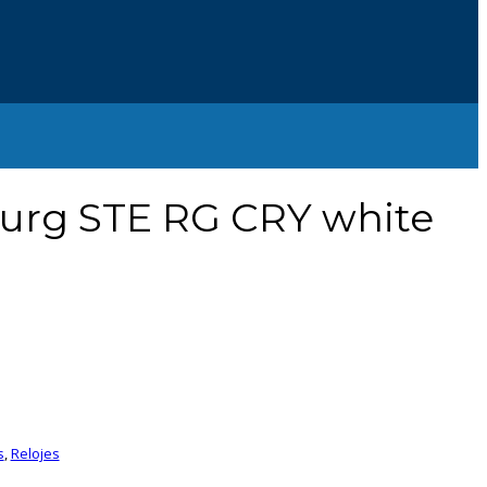
burg STE RG CRY white
s
,
Relojes