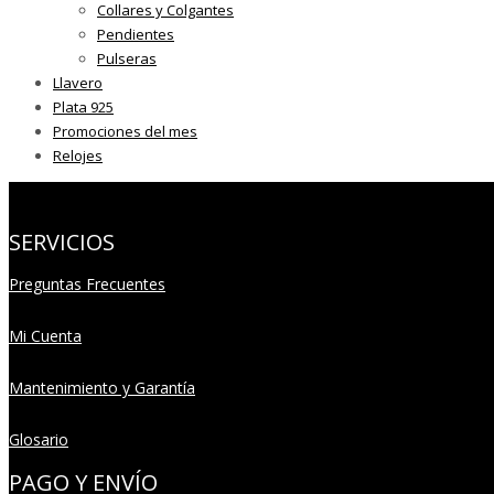
Collares y Colgantes
Pendientes
Pulseras
Llavero
Plata 925
Promociones del mes
Relojes
SERVICIOS
Preguntas Frecuentes
Mi Cuenta
Mantenimiento y Garantía
Glosario
PAGO Y ENVÍO