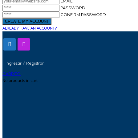
EMAIL
PASSWORD
CONFIRM PASSWORD
ALREADY HAVE AN ACCOUNT?
Ingresar / Registrar
CARRITO
No products in cart.