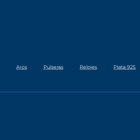
Aros
Pulseras
Relojes
Plata 925