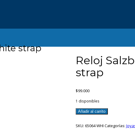
ite strap
Reloj Salz
strap
$
99.000
1 disponibles
Reloj
Añadir al carrito
Salzburg
STE
SKU:
65064 WHI
Categorías:
Joya
RG