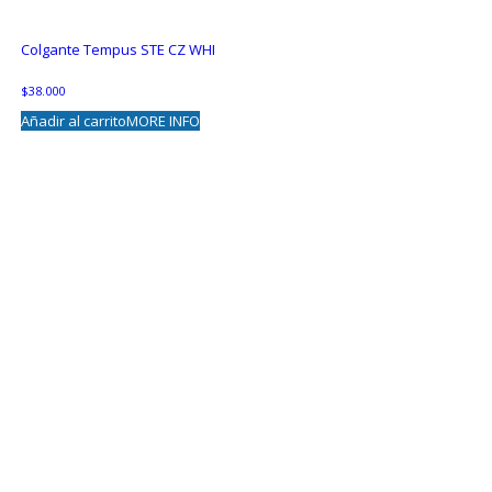
CRY
white
Colgante Tempus STE CZ WHI
strap
cantidad
$
38.000
Añadir al carrito
MORE INFO