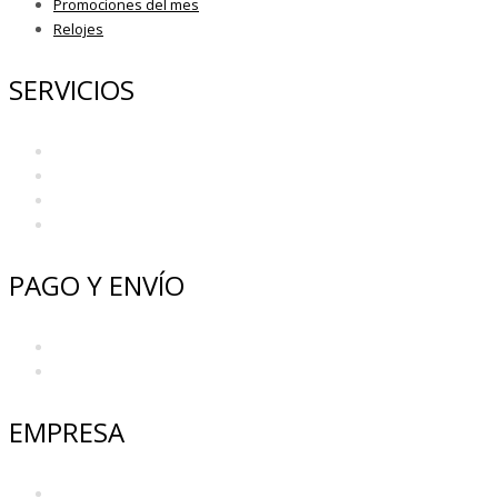
Promociones del mes
Relojes
SERVICIOS
Preguntas Frecuentes
Mi Cuenta
Mantenimiento y Garantía
Glosario
PAGO Y ENVÍO
Métodos de Pago
Envío
EMPRESA
Nosotros