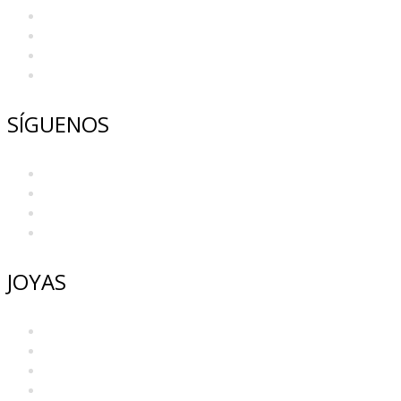
Contacto
Prensa
Tiendas
Blaze Casino
SÍGUENOS
Facebook
Instagram
Youtube
Pinterest
JOYAS
Anillos
Beads
Collares y Colgantes
Pendientes