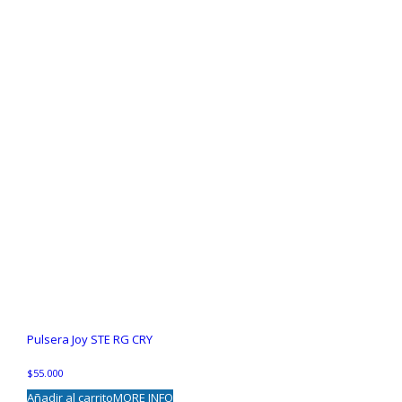
Pulsera Joy STE RG CRY
$
55.000
Añadir al carrito
MORE INFO