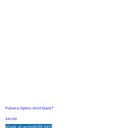
Pulsera Option short black*
$
45.000
Añadir al carrito
MORE INFO