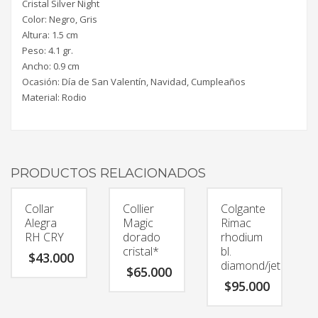
Cristal Silver Night
Color: Negro, Gris
Altura: 1.5 cm
Peso: 4.1 gr.
Ancho: 0.9 cm
Ocasión: Día de San Valentín, Navidad, Cumpleaños
Material: Rodio
PRODUCTOS RELACIONADOS
Collar
Collier
Colgante
Alegra
Magic
Rimac
RH CRY
dorado
rhodium
cristal*
bl.
$
43.000
diamond/jet
$
65.000
$
95.000