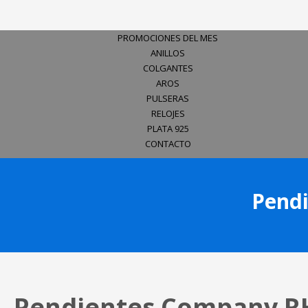
PROMOCIONES DEL MES
ANILLOS
COLGANTES
AROS
PULSERAS
RELOJES
PLATA 925
CONTACTO
Pend
Pendientes Company R