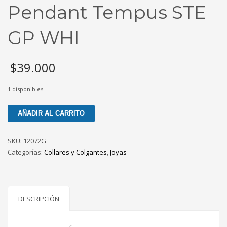
Pendant Tempus STE
GP WHI
$
39.000
1 disponibles
Pendant
AÑADIR AL CARRITO
Tempus
STE
SKU:
12072G
GP
Categorías:
Collares y Colgantes
,
Joyas
WHI
cantidad
DESCRIPCIÓN