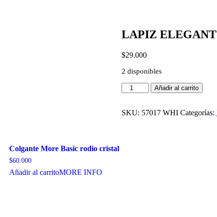
LAPIZ ELEGANT
$
29.000
2 disponibles
LAPIZ
Añadir al carrito
ELEGANT
CRY
cantidad
SKU:
57017 WHI
Categorías:
Colgante More Basic rodio cristal
$
60.000
Añadir al carrito
MORE INFO