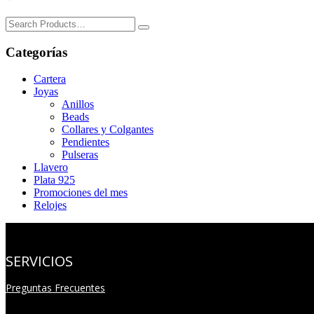
Search
for:
Categorías
Cartera
Joyas
Anillos
Beads
Collares y Colgantes
Pendientes
Pulseras
Llavero
Plata 925
Promociones del mes
Relojes
SERVICIOS
Preguntas Frecuentes