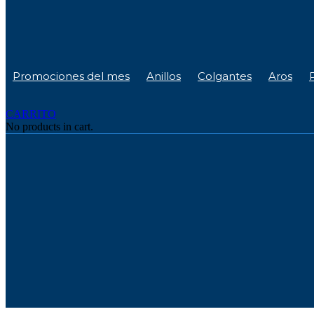
Promociones del mes
Anillos
Colgantes
Aros
CARRITO
No products in cart.