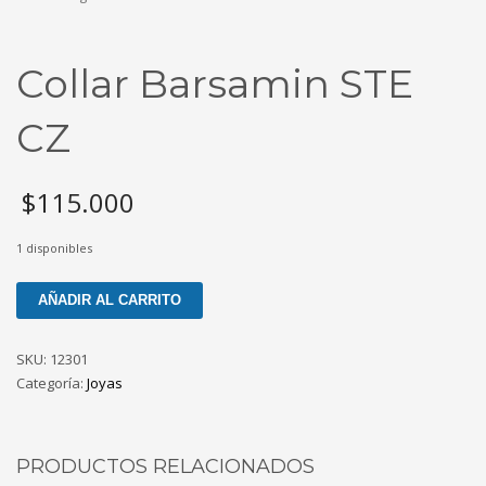
Collar Barsamin STE
CZ
$
115.000
1 disponibles
Collar
AÑADIR AL CARRITO
Barsamin
STE
SKU:
12301
CZ
Categoría:
Joyas
cantidad
PRODUCTOS RELACIONADOS