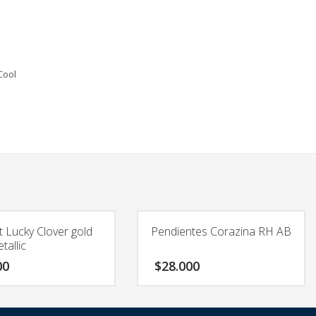
Cool
 Lucky Clover gold
Pendientes Corazina RH AB
tallic
00
$
28.000