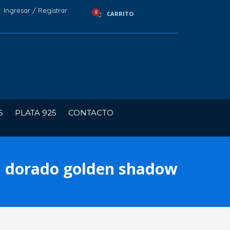
Ingresar / Registrar
CARRITO
S
PLATA 925
CONTACTO
n dorado golden shadow