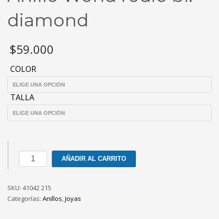
diamond
$
59.000
COLOR
TALLA
Anillo
AÑADIR AL CARRITO
World
rodio
SKU:
bl.
41042 215
Categorías:
diamond
Anillos
,
Joyas
cantidad