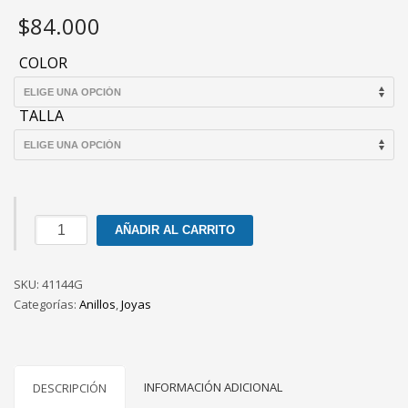
$
84.000
COLOR
TALLA
Anillo
AÑADIR AL CARRITO
Regal
gold
SKU:
golden
41144G
Categorías:
shadow
Anillos
,
Joyas
cantidad
INFORMACIÓN ADICIONAL
DESCRIPCIÓN