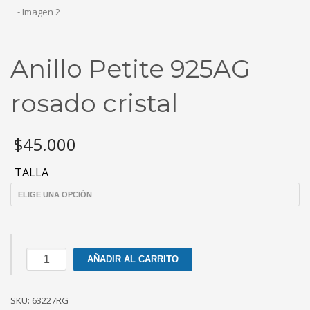
Anillo Petite 925AG
rosado cristal
$
45.000
TALLA
Anillo
AÑADIR AL CARRITO
Petite
925AG
SKU:
rosado
63227RG